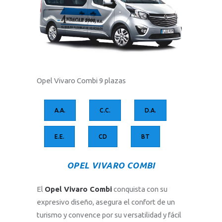
Opel Vivaro Combi 9 plazas
A.A.
C.C.
D.A.
E.E.
CD
BT
OPEL VIVARO COMBI
El
Opel Vivaro Combi
conquista con su
expresivo diseño, asegura el confort de un
turismo y convence por su versatilidad y fácil