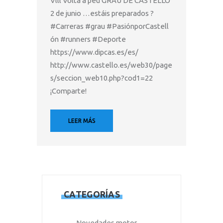
Vlll Volta a peu GRAU DE CASTELLÓ
2 de junio …estáis preparados ?
#Carreras #grau #PasiónporCastell
ón #runners #Deporte
https://www.dipcas.es/es/
http://www.castello.es/web30/page
s/seccion_web10.php?cod1=22
¡Comparte!
LEER MÁS
CATEGORÍAS
Novedades motor