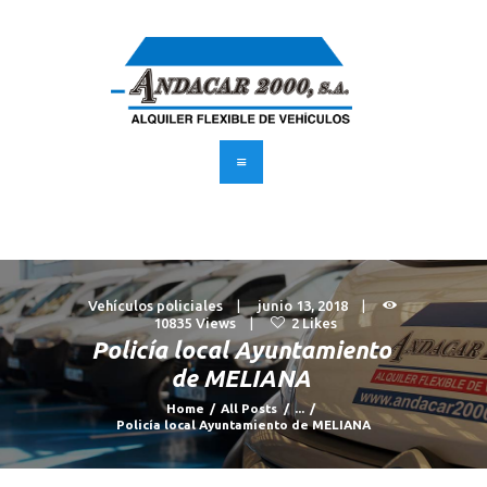
INICIO
FLOTA
SERVICIOS
SUSCRÍBETE
BLOG
CONTACTO
Vehículos policiales
junio 13, 2018
10835
Views
2
Likes
UBICACIÓN
Policía local Ayuntamiento
de MELIANA
Home
All Posts
...
Policía local Ayuntamiento de MELIANA